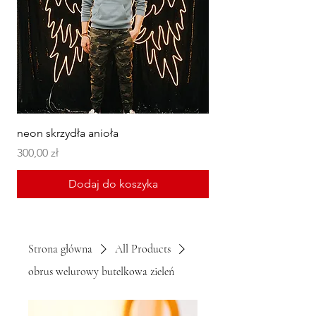
neon skrzydła anioła
Talerz ceramiczny w n
Cena
Cena
300,00 zł
6,00 zł
Dodaj do koszyka
Strona główna
All Products
obrus welurowy butelkowa zieleń