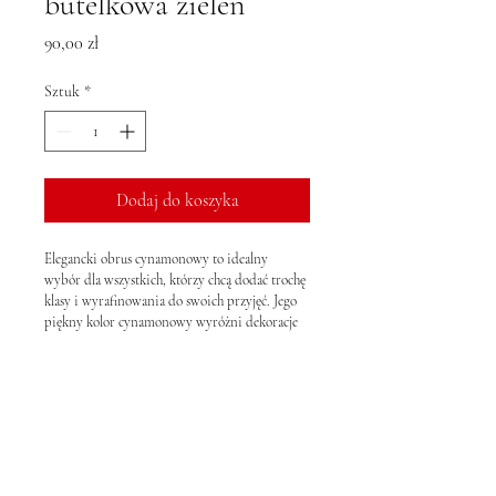
butelkowa zieleń
Cena
90,00 zł
Sztuk
*
Dodaj do koszyka
Elegancki obrus cynamonowy to idealny 
wybór dla wszystkich, którzy chcą dodać trochę 
klasy i wyrafinowania do swoich przyjęć. Jego 
piękny kolor cynamonowy wyróżni dekoracje 
stołu i stworzy nastrojową atmosferę. 
Wykonany z wysokiej jakości materiałów, ten 
obrus będzie idealnym dodatkiem do wszelkich 
uroczystości, takich jak wesela, bankiety, czy 
urodziny. Wypożyczając ten obrus, możesz być 
pewien, że Twoja aranżacja stołu będzie 
wyglądała niesamowicie. Nie czekaj, wypożycz 
ten cudowny obrus już dzisiaj i spraw, by 