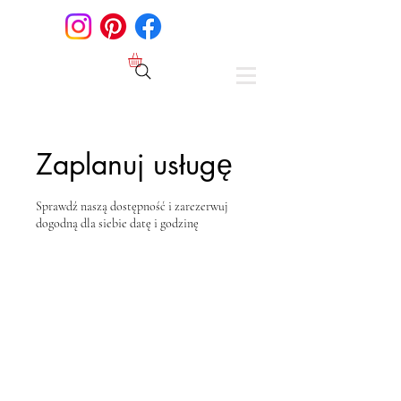
Zaplanuj usługę
Sprawdź naszą dostępność i zarezerwuj
dogodną dla siebie datę i godzinę